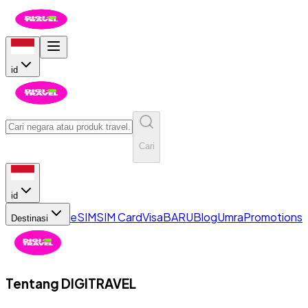
id
Cari
id
eSIM
SIM Card
Visa
BARU
Blog
Umra
Promotions
Destinasi
Tentang
DIGITRAVEL