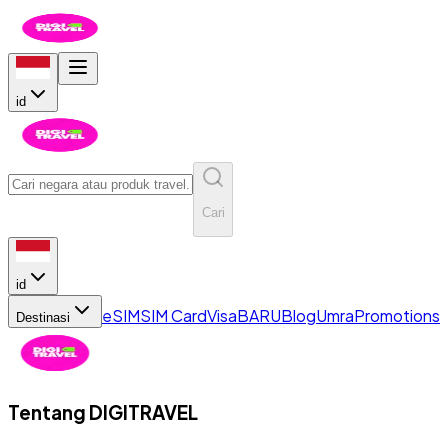
id
Cari
id
eSIM
SIM Card
Visa
BARU
Blog
Umra
Promotions
Destinasi
Tentang
DIGITRAVEL