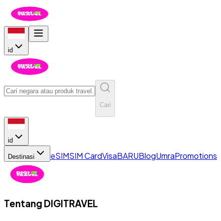
id
Cari
id
eSIM
SIM Card
Visa
BARU
Blog
Umra
Promotions
Destinasi
Tentang
DIGITRAVEL