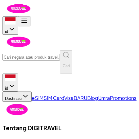
id
Cari
id
eSIM
SIM Card
Visa
BARU
Blog
Umra
Promotions
Destinasi
Tentang
DIGITRAVEL