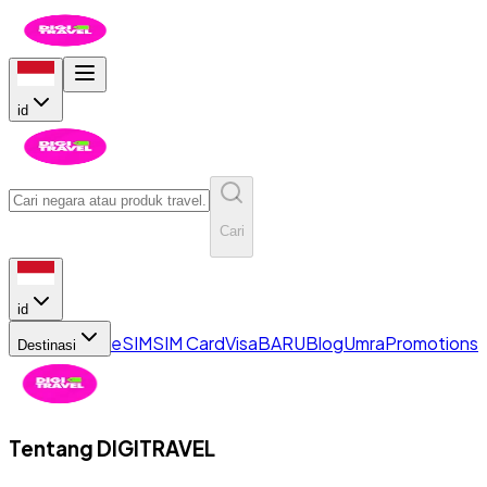
id
Cari
id
eSIM
SIM Card
Visa
BARU
Blog
Umra
Promotions
Destinasi
Tentang
DIGITRAVEL