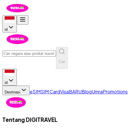
id
Cari
id
eSIM
SIM Card
Visa
BARU
Blog
Umra
Promotions
Destinasi
Tentang
DIGITRAVEL