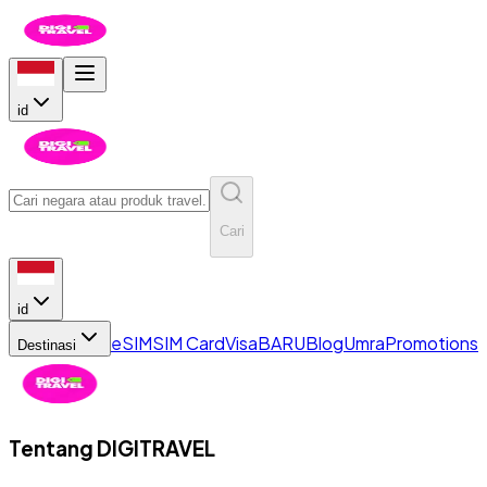
id
Cari
id
eSIM
SIM Card
Visa
BARU
Blog
Umra
Promotions
Destinasi
Tentang
DIGITRAVEL